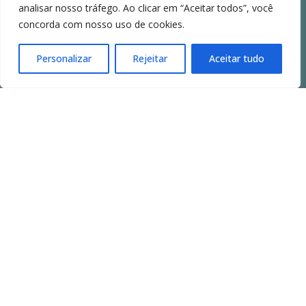
analisar nosso tráfego. Ao clicar em “Aceitar todos”, você
concorda com nosso uso de cookies.
Personalizar
Rejeitar
Aceitar tudo
GESTORA DE RECURSOS E
FUNDOS
Somos a ponte entre
investidores e empresas de
alto crescimento