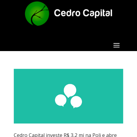
Cedro Capital investe R$ 3,2 mi na Poli e abre